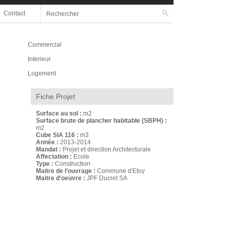
Rechercher
Contact
Formulaire de recherche
Commercial
Interieur
Logement
Fiche Projet
Surface au sol :
m2
Surface brute de plancher habitable (SBPH) :
m2
Cube SIA 116 :
m3
Année :
2013-2014
Mandat :
Projet et direction Architecturale
Affectation :
Ecole
Type :
Construction
Maitre de l’ouvrage :
Commune d'Etoy
Maitre d'oeuvre :
JPF Ducret SA