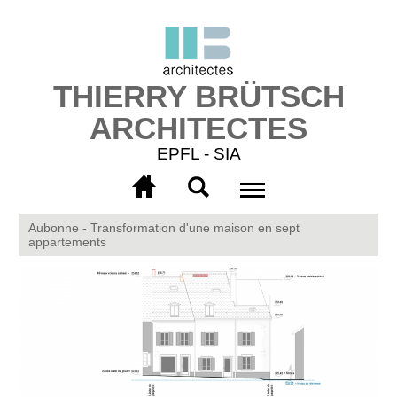
Aller au
contenu
principal
THIERRY BRÜTSCH
ARCHITECTES
EPFL - SIA
Men
More
info
Aubonne - Transformation d'une maison en sept
appartements